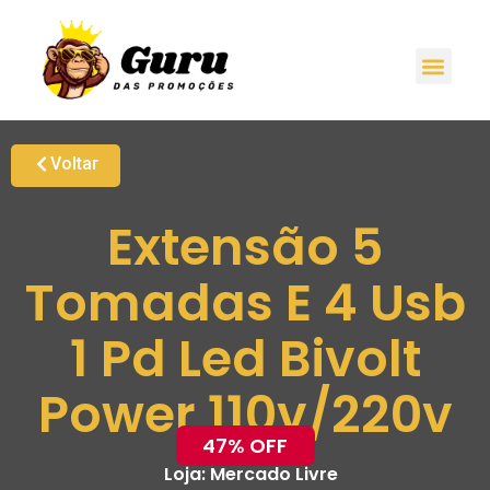
Voltar
Extensão 5
Tomadas E 4 Usb
1 Pd Led Bivolt
Power 110v/220v
47% OFF
Loja:
Mercado Livre