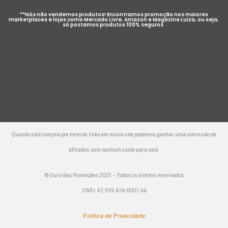
**Nós não vendemos produtos! Encontramos promoção nos maiores
marketplaces e lojas como Mercado Livre, Amazon e Magazine Luiza, ou seja,
só postamos produtos 100% seguros.
Quando você compra por meio de links em nosso site podemos ganhar uma comissão de
afiliados sem nenhum custo para você.
© Guru das Promoções 2025 – Todos os direitos reservados
CNPJ: 42.939.424/0001-66
Política de Privacidade