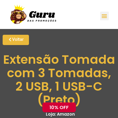
Voltar
Extensão Tomada
com 3 Tomadas,
2 USB, 1 USB-C
(Preto)
10% OFF
Loja:
Amazon