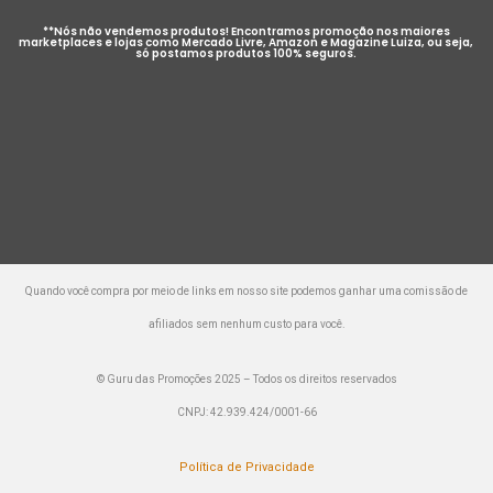
**Nós não vendemos produtos! Encontramos promoção nos maiores
marketplaces e lojas como Mercado Livre, Amazon e Magazine Luiza, ou seja,
só postamos produtos 100% seguros.
Quando você compra por meio de links em nosso site podemos ganhar uma comissão de
afiliados sem nenhum custo para você.
© Guru das Promoções 2025 – Todos os direitos reservados
CNPJ: 42.939.424/0001-66
Política de Privacidade