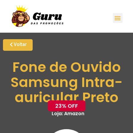
Voltar
Fone de Ouvido
Samsung Intra-
auricular Preto
23% OFF
Loja:
Amazon