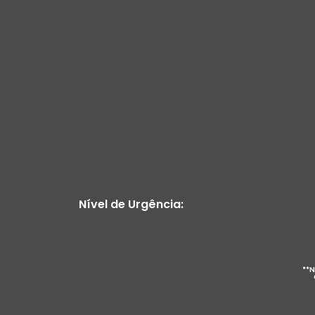
Nível de Urgência:
**N