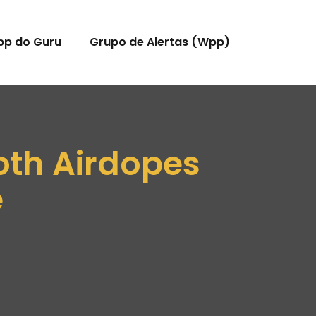
pp do Guru
Grupo de Alertas (Wpp)
oth Airdopes
e