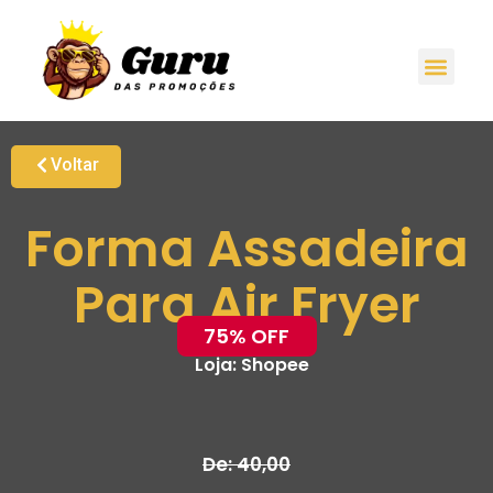
Voltar
Forma Assadeira
Para Air Fryer
75% OFF
Loja:
Shopee
De: 40,00