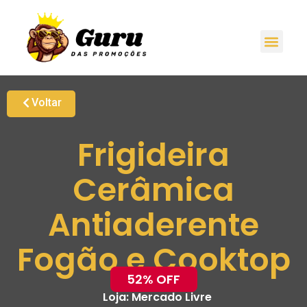
Voltar
Frigideira
Cerâmica
Antiaderente
Fogão e Cooktop
52% OFF
Loja:
Mercado Livre