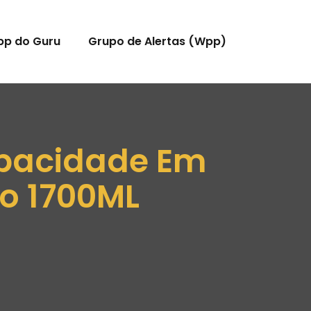
pp do Guru
Grupo de Alertas (Wpp)
apacidade Em
o 1700ML