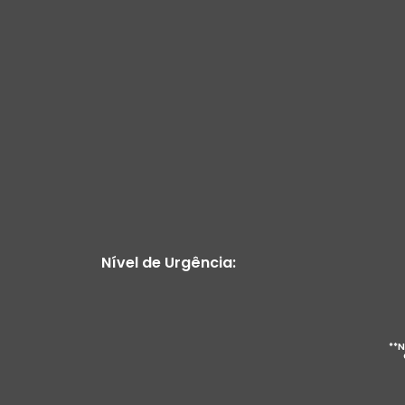
Nível de Urgência:
**N