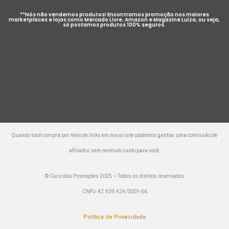
**Nós não vendemos produtos! Encontramos promoção nos maiores
marketplaces e lojas como Mercado Livre, Amazon e Magazine Luiza, ou seja,
só postamos produtos 100% seguros.
Quando você compra por meio de links em nosso site podemos ganhar uma comissão de
afiliados sem nenhum custo para você.
© Guru das Promoções 2025 – Todos os direitos reservados
CNPJ: 42.939.424/0001-66
Política de Privacidade