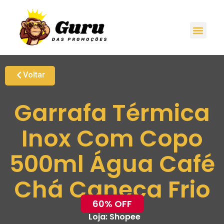
Voltar
Garrafa Térmica
Inox Com Copo
500ml Água Café
Chá Caneca Frio
60% OFF
Loja:
Shopee