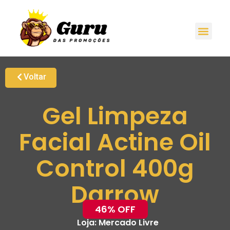
Voltar
Gel Limpeza
Facial Actine Oil
Control 400g
Darrow
46% OFF
Loja:
Mercado Livre