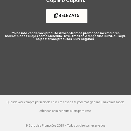
Copie o Cupom:
BELEZA15
**Nós não vendemos produtos! Encontramos promoção nos maiores
marketplaces e lojas como Mercado Livre, Amazon e Magazine Luiza, ou seja,
só postamos produtos 100% seguros.
Quando você compra por meio de links em nosso site podemos ganhar uma comissão de
afiliados sem nenhum custo para você.
© Guru das Promoções 2025 – Todos os direitos reservados