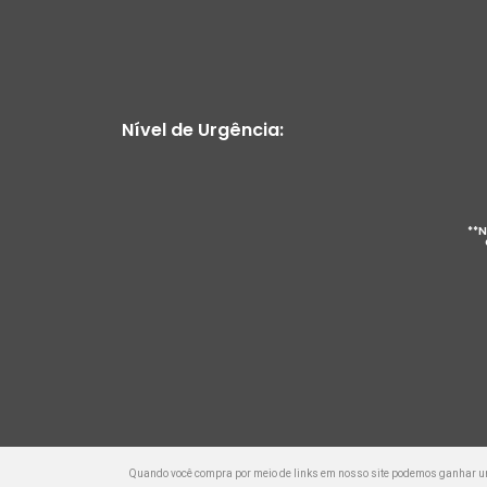
Nível de Urgência:
**N
Quando você compra por meio de links em nosso site podemos ganhar 