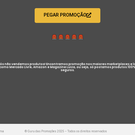
PEGAR PROMOÇÃO
ós não vendemos produtos! Encontramos promoção nos maiores marketplaces e l
como Mercado Livre, Amazon e Magazine Luiza, ou seja, só postamos produtos 100
seguros.
uma
© Guru das Promoções 2025 – Todos os direitos reservados