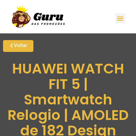
Voltar
HUAWEI WATCH
FIT 5 |
Smartwatch
Relogio | AMOLED
de 182 Design