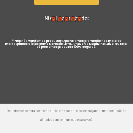
Nível de Urgência:
**Nós não vendemos produtos! Encontramos promoção nos maiores
marketplaces e lojas como Mercado Livre, Amazon e Magazine Luiza, ou seja,
só postamos produtos 100% seguros.
Quando você compra por meio de links em nosso site podemos ganhar uma comissão de
afiliados sem nenhum custo para você.