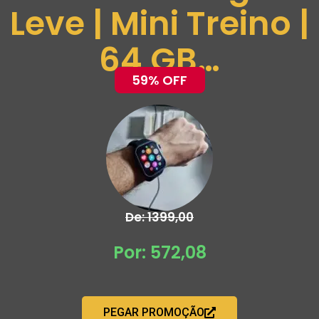
Leve | Mini Treino |
64 GB…
59% OFF
De: 1399,00
Por: 572,08
PEGAR PROMOÇÃO