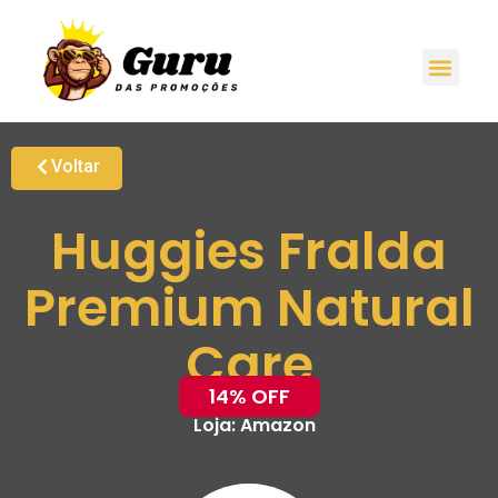
Voltar
Huggies Fralda
Premium Natural
Care
14% OFF
Loja:
Amazon