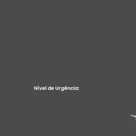
Nível de Urgência:
**N