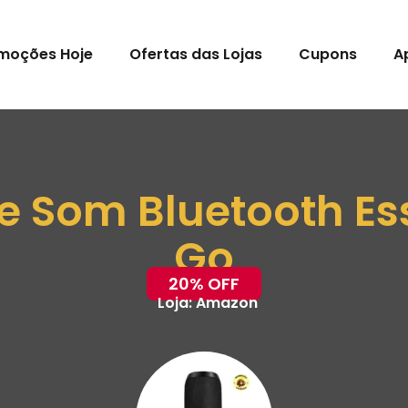
moções Hoje
Ofertas das Lojas
Cupons
A
e Som Bluetooth Es
Go
20% OFF
Loja:
Amazon