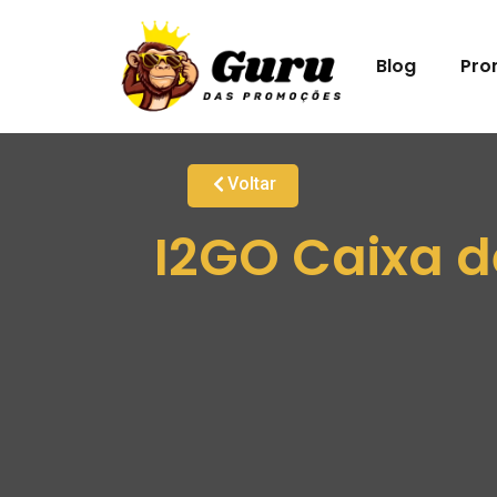
Blog
Pro
Voltar
I2GO Caixa d