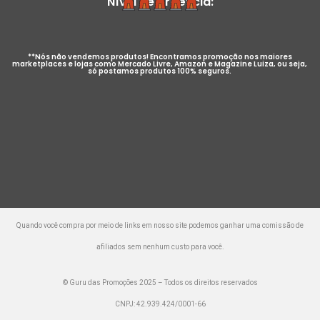
Nível de Urgência:
**Nós não vendemos produtos! Encontramos promoção nos maiores
marketplaces e lojas como Mercado Livre, Amazon e Magazine Luiza, ou seja,
só postamos produtos 100% seguros.
Quando você compra por meio de links em nosso site podemos ganhar uma comissão de
afiliados sem nenhum custo para você.
© Guru das Promoções 2025 – Todos os direitos reservados
CNPJ: 42.939.424/0001-66