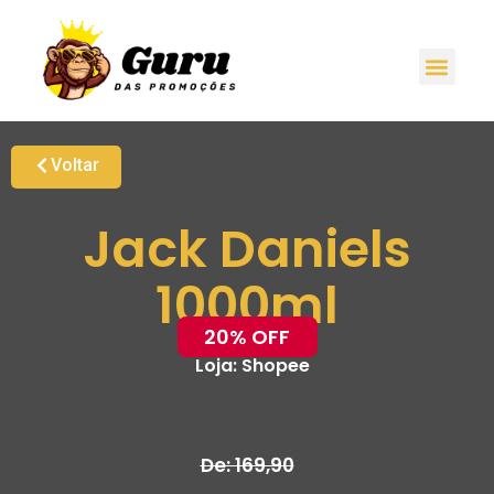
Voltar
Jack Daniels
1000ml
20% OFF
Loja:
Shopee
De: 169,90