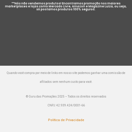
**Nós não vendemos produtos! Encontramos promoção nos maiores
marketplaces e lojas como Mercado Livre, Amazon e Magazine Luiza, ou seja,
só postamos produtos 100% seguros.
Quando você compra por meio de links em nosso site podemos ganhar uma comissão de
afiliados sem nenhum custo para você.
© Guru das Promoções 2025 – Todos os direitos reservados
CNPJ: 42.939.424/0001-66
Política de Privacidade