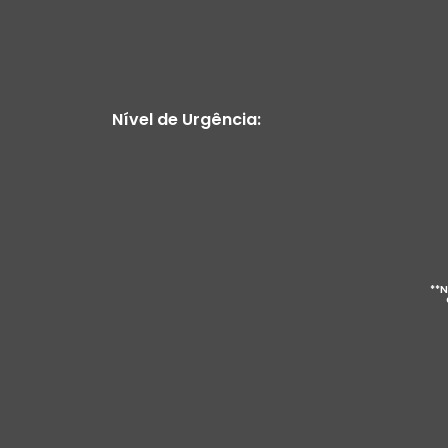
Nível de Urgência:
**N