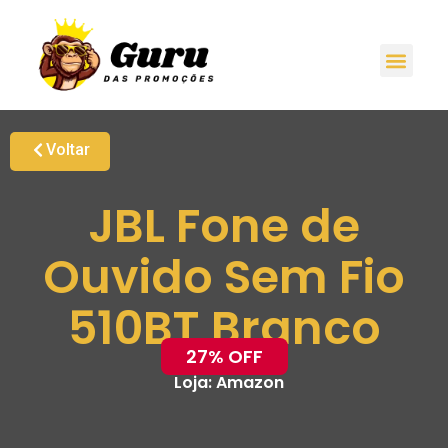
Voltar
JBL Fone de
Ouvido Sem Fio
510BT Branco
27% OFF
Loja:
Amazon