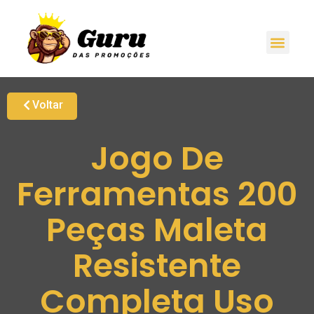
Voltar
Jogo De
Ferramentas 200
Peças Maleta
Resistente
Completa Uso