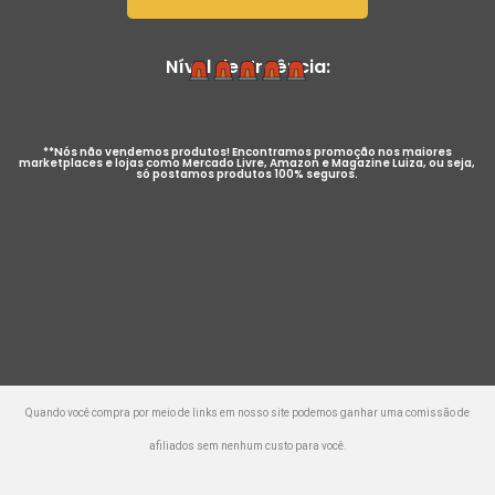
Nível de Urgência:
**Nós não vendemos produtos! Encontramos promoção nos maiores
marketplaces e lojas como Mercado Livre, Amazon e Magazine Luiza, ou seja,
só postamos produtos 100% seguros.
Quando você compra por meio de links em nosso site podemos ganhar uma comissão de
afiliados sem nenhum custo para você.