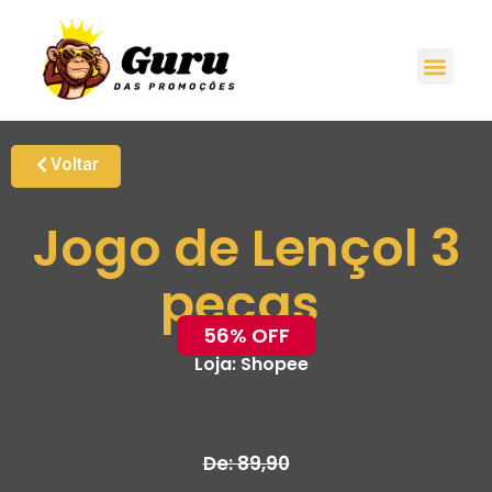
Voltar
Jogo de Lençol 3
peças
56% OFF
Loja:
Shopee
De: 89,90