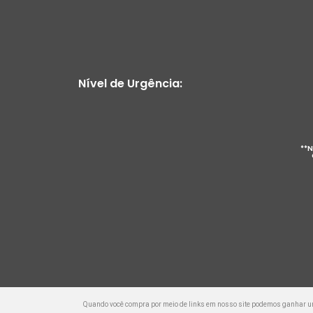
Nível de Urgência:
**N
Quando você compra por meio de links em nosso site podemos ganhar 