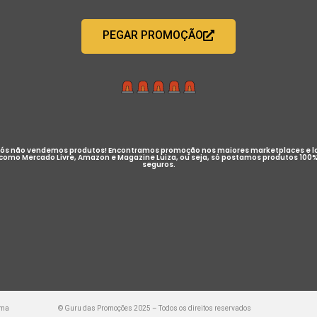
PEGAR PROMOÇÃO
ós não vendemos produtos! Encontramos promoção nos maiores marketplaces e l
como Mercado Livre, Amazon e Magazine Luiza, ou seja, só postamos produtos 100
seguros.
uma
© Guru das Promoções 2025 – Todos os direitos reservados