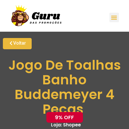
Voltar
Jogo De Toalhas
Banho
Buddemeyer 4
Peças
9% OFF
Loja:
Shopee