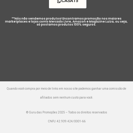
CASA15
**Nós não vendemos produtos! Encontramos promoção nos maiores
marketplaces e lojas como Mercado Livre, Amazon e Magazine Luiza, ou seja,
só postamos produtos 100% seguros.
Quando você compra por meio de links em nosso site podemos ganhar uma comissão de
afiliados sem nenhum custo para você.
© Guru das Promoções 2025 – Todos os direitos reservados
CNPJ: 42.939.424/0001-66