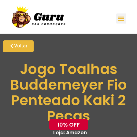
Voltar
Jogo Toalhas
Buddemeyer Fio
Penteado Kaki 2
Peças
10% OFF
Loja:
Amazon