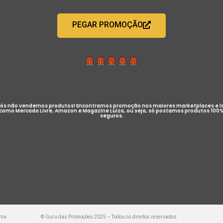
PEGAR PROMOÇÃO
ós não vendemos produtos! Encontramos promoção nos maiores marketplaces e l
como Mercado Livre, Amazon e Magazine Luiza, ou seja, só postamos produtos 100
seguros.
uma
© Guru das Promoções 2025 – Todos os direitos reservados