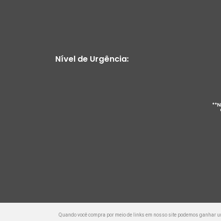
Nível de Urgência:
**N
Quando você compra por meio de links em nosso site podemos ganhar 