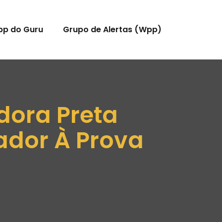
pp do Guru
Grupo de Alertas (Wpp)
dora Preta
eador À Prova