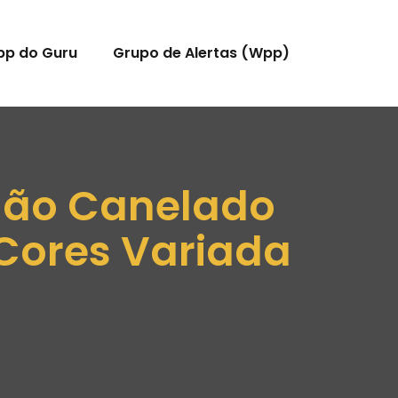
pp do Guru
Grupo de Alertas (Wpp)
odão Canelado
 Cores Variada