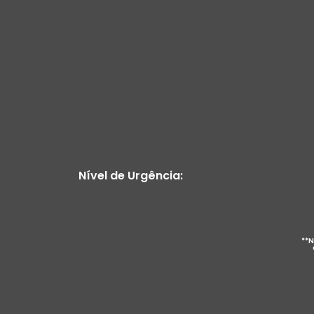
Nível de Urgência:
**N