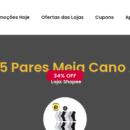
moções Hoje
Ofertas das Lojas
Cupons
A
 15 Pares Meia Cano 
34% OFF
Loja:
Shopee