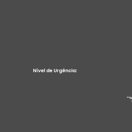
Nível de Urgência:
**N