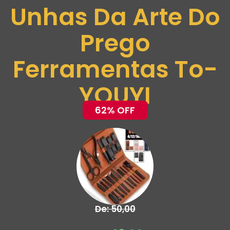
Unhas Da Arte Do
Prego
Ferramentas To-
YOUYI
62% OFF
De: 50,00