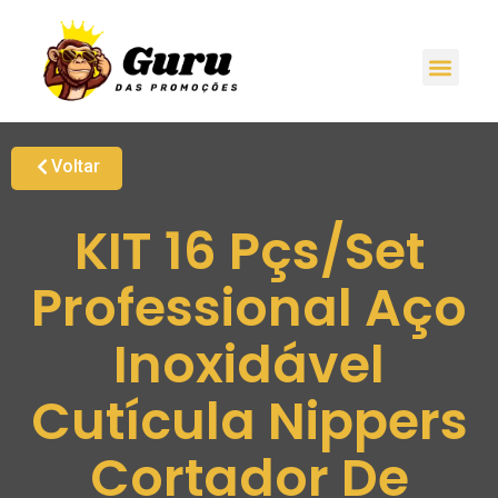
Voltar
KIT 16 Pçs/Set
Professional Aço
Inoxidável
Cutícula Nippers
Cortador De