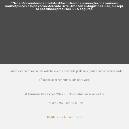
**Nós não vendemos produtos! Encontramos promoção nos maiores
marketplaces e lojas como Mercado Livre, Amazon e Magazine Luiza, ou seja,
só postamos produtos 100% seguros.
Quando você compra por meio de links em nosso site podemos ganhar uma comissão de
afiliados sem nenhum custo para você.
© Guru das Promoções 2025 – Todos os direitos reservados
CNPJ: 42.939.424/0001-66
Política de Privacidade