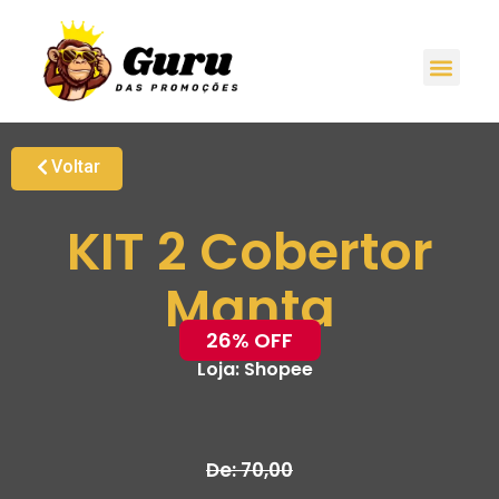
Voltar
KIT 2 Cobertor
Manta
26% OFF
Loja:
Shopee
De: 70,00