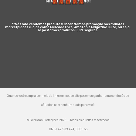
Nível de Urgência:
**Nós não vendemos produtos! Encontramos promoção nos maiores
marketplaces e lojas como Mercado Livre, Amazon e Magazine Luiza, ou seja,
só postamos produtos 100% seguros.
Quando você compra por meio de links em nosso site podemos ganhar uma comissão de
afiliados sem nenhum custo para você.
© Guru das Promoções 2025 – Todos os direitos reservados
CNPJ: 42.939.424/0001-66