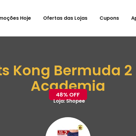
moções Hoje
Ofertas das Lojas
Cupons
A
rts Kong Bermuda 2
Academia
48% OFF
Loja:
Shopee