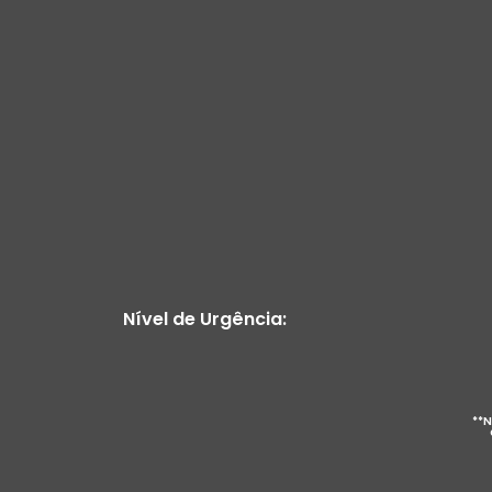
Nível de Urgência:
**N