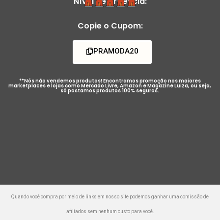
Nível de Urgência:
Copie o Cupom:
PRAMODA20
**Nós não vendemos produtos! Encontramos promoção nos maiores
marketplaces e lojas como Mercado Livre, Amazon e Magazine Luiza, ou seja,
só postamos produtos 100% seguros.
Quando você compra por meio de links em nosso site podemos ganhar uma comissão de
afiliados sem nenhum custo para você.