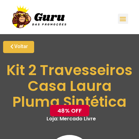
Voltar
Kit 2 Travesseiros
Casa Laura
Pluma Sintética
48% OFF
Loja:
Mercado Livre