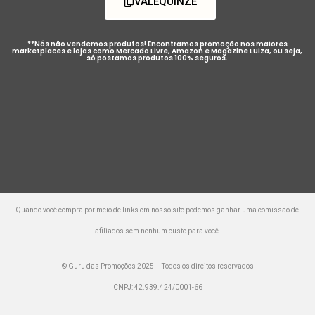
VALEQUINZE
**Nós não vendemos produtos! Encontramos promoção nos maiores
marketplaces e lojas como Mercado Livre, Amazon e Magazine Luiza, ou seja,
só postamos produtos 100% seguros.
Quando você compra por meio de links em nosso site podemos ganhar uma comissão de
afiliados sem nenhum custo para você.
© Guru das Promoções 2025 – Todos os direitos reservados
CNPJ: 42.939.424/0001-66