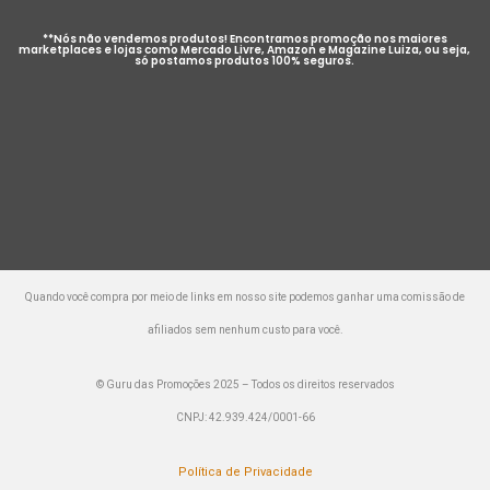
**Nós não vendemos produtos! Encontramos promoção nos maiores
marketplaces e lojas como Mercado Livre, Amazon e Magazine Luiza, ou seja,
só postamos produtos 100% seguros.
Quando você compra por meio de links em nosso site podemos ganhar uma comissão de
afiliados sem nenhum custo para você.
© Guru das Promoções 2025 – Todos os direitos reservados
CNPJ: 42.939.424/0001-66
Política de Privacidade