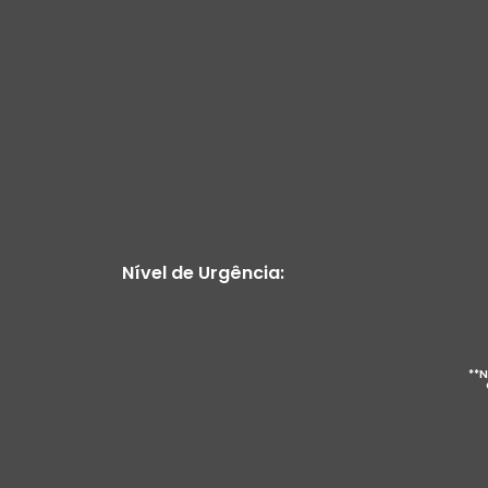
Nível de Urgência:
**N