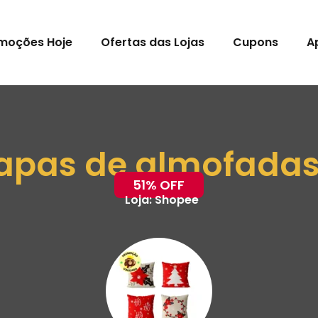
moções Hoje
Ofertas das Lojas
Cupons
A
capas de almofada
51% OFF
Loja:
Shopee