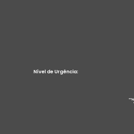
Nível de Urgência:
**N