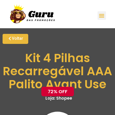
Voltar
Kit 4 Pilhas
Recarregável AAA
Palito Avant Use
72% OFF
Loja:
Shopee