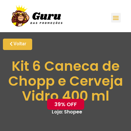
Voltar
Kit 6 Caneca de
Chopp e Cerveja
Vidro 400 ml
39% OFF
Loja:
Shopee