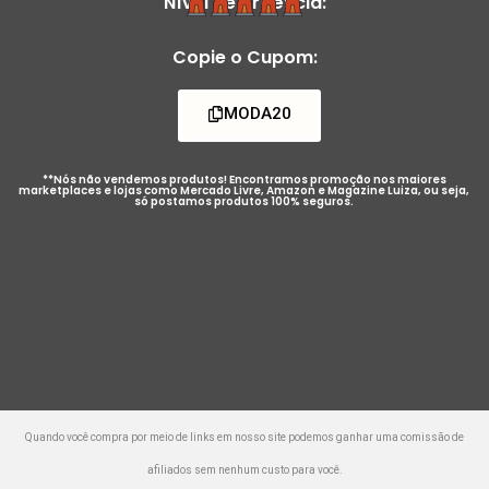
Nível de Urgência:
Copie o Cupom:
MODA20
**Nós não vendemos produtos! Encontramos promoção nos maiores
marketplaces e lojas como Mercado Livre, Amazon e Magazine Luiza, ou seja,
só postamos produtos 100% seguros.
Quando você compra por meio de links em nosso site podemos ganhar uma comissão de
afiliados sem nenhum custo para você.