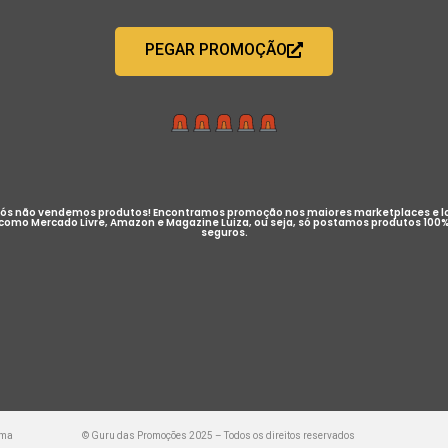
PEGAR PROMOÇÃO
ós não vendemos produtos! Encontramos promoção nos maiores marketplaces e l
como Mercado Livre, Amazon e Magazine Luiza, ou seja, só postamos produtos 100
seguros.
uma
© Guru das Promoções 2025 – Todos os direitos reservados