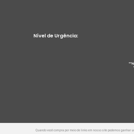
Nível de Urgência:
**N
Quando você compra por meio de links em nosso site podemos ganhar 