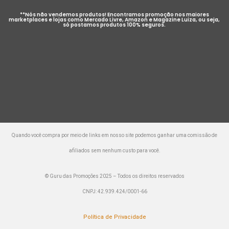
**Nós não vendemos produtos! Encontramos promoção nos maiores
marketplaces e lojas como Mercado Livre, Amazon e Magazine Luiza, ou seja,
só postamos produtos 100% seguros.
Quando você compra por meio de links em nosso site podemos ganhar uma comissão de
afiliados sem nenhum custo para você.
© Guru das Promoções 2025 – Todos os direitos reservados
CNPJ: 42.939.424/0001-66
Política de Privacidade