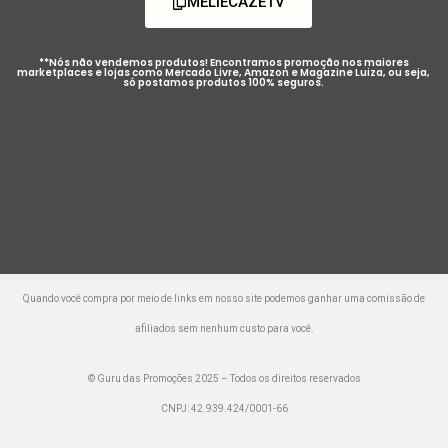
MELIECAZETV
**Nós não vendemos produtos! Encontramos promoção nos maiores
marketplaces e lojas como Mercado Livre, Amazon e Magazine Luiza, ou seja,
só postamos produtos 100% seguros.
Quando você compra por meio de links em nosso site podemos ganhar uma comissão de
afiliados sem nenhum custo para você.
© Guru das Promoções 2025 – Todos os direitos reservados
CNPJ: 42.939.424/0001-66