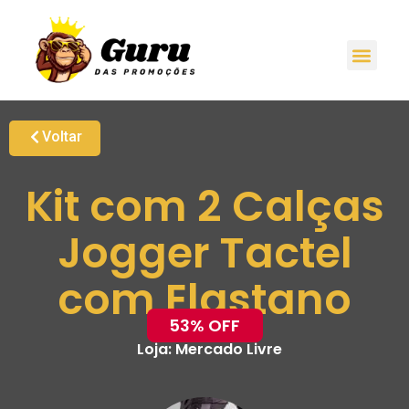
Voltar
Kit com 2 Calças
Jogger Tactel
com Elastano
53% OFF
Loja:
Mercado Livre