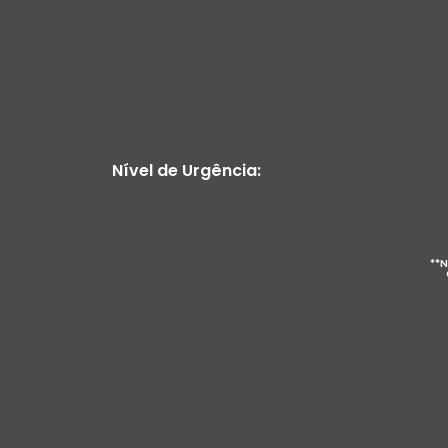
Nível de Urgência:
**N