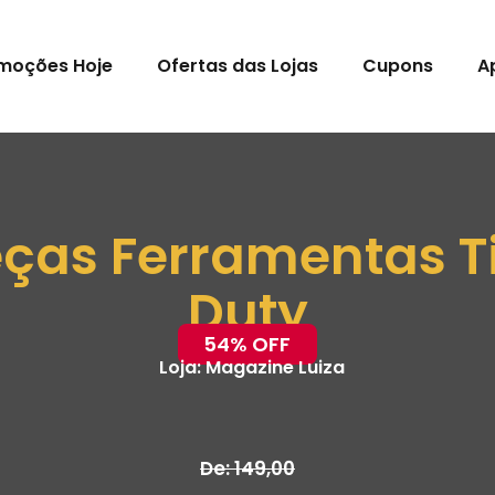
moções Hoje
Ofertas das Lojas
Cupons
A
eças Ferramentas 
Duty
54% OFF
Loja:
Magazine Luiza
De: 149,00