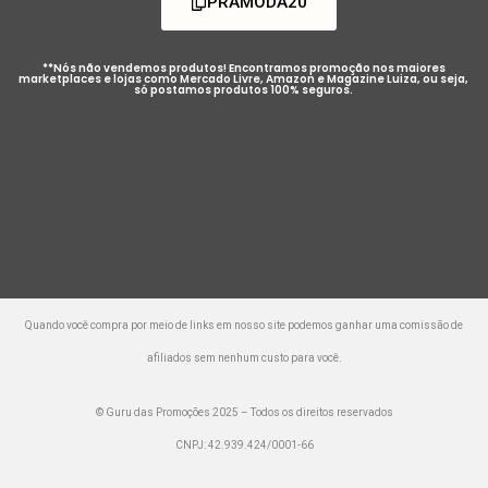
PRAMODA20
**Nós não vendemos produtos! Encontramos promoção nos maiores
marketplaces e lojas como Mercado Livre, Amazon e Magazine Luiza, ou seja,
só postamos produtos 100% seguros.
Quando você compra por meio de links em nosso site podemos ganhar uma comissão de
afiliados sem nenhum custo para você.
© Guru das Promoções 2025 – Todos os direitos reservados
CNPJ: 42.939.424/0001-66