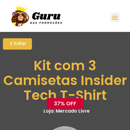
Voltar
Kit com 3
Camisetas Insider
Tech T-Shirt
37% OFF
Loja:
Mercado Livre