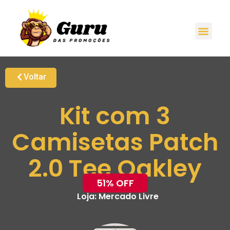
Voltar
Kit com 3
Camisetas Patch
2.0 Tee Oakley
51% OFF
Loja:
Mercado Livre