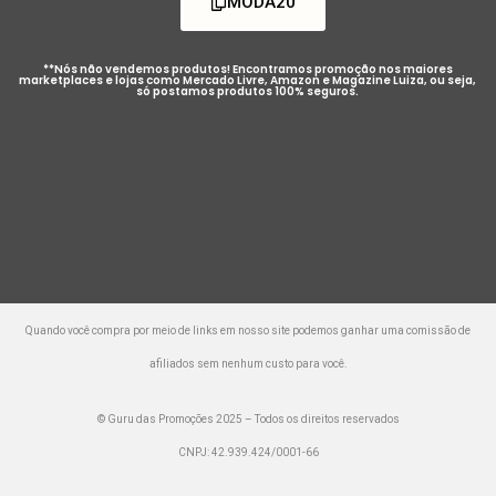
MODA20
**Nós não vendemos produtos! Encontramos promoção nos maiores
marketplaces e lojas como Mercado Livre, Amazon e Magazine Luiza, ou seja,
só postamos produtos 100% seguros.
Quando você compra por meio de links em nosso site podemos ganhar uma comissão de
afiliados sem nenhum custo para você.
© Guru das Promoções 2025 – Todos os direitos reservados
CNPJ: 42.939.424/0001-66