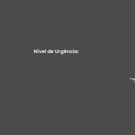
Nível de Urgência:
**N