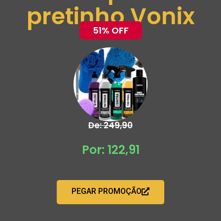
pretinho Vonix
51% OFF
De: 249,90
Por: 122,91
PEGAR PROMOÇÃO