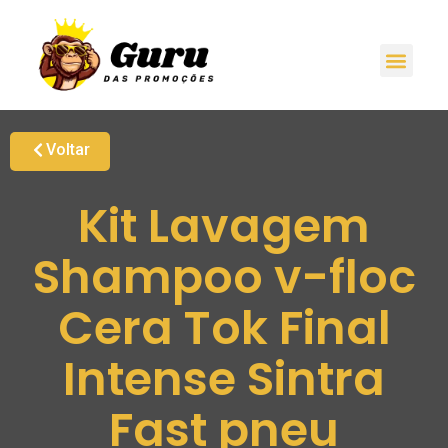
Voltar
Kit Lavagem
Shampoo v-floc
Cera Tok Final
Intense Sintra
Fast pneu