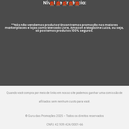
Nível de Urgência:
**Nós não vendemos produtos! Encontramos promoção nos maiores
marketplaces e lojas como Mercado Livre, Amazon e Magazine Luiza, ou seja,
só postamos produtos 100% seguros.
Quando você compra por meio de links em nosso site podemos ganhar uma comissão de
afiliados sem nenhum custo para você.
© Guru das Promoções 2025 – Todos os direitos reservados
CNPJ: 42.939.424/0001-66