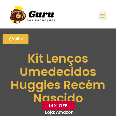
Voltar
Kit Lenços
Umedecidos
Huggies Recém
Nascido
14% OFF
Loja:
Amazon