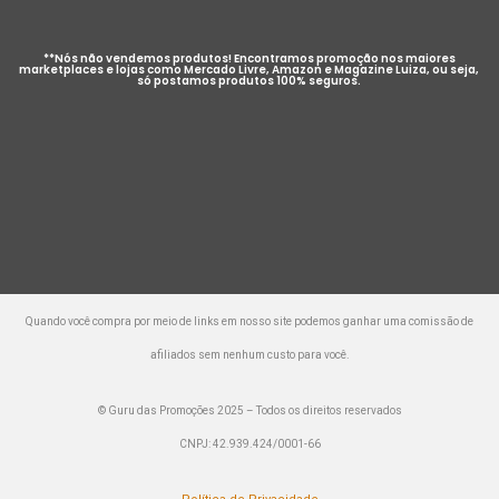
**Nós não vendemos produtos! Encontramos promoção nos maiores
marketplaces e lojas como Mercado Livre, Amazon e Magazine Luiza, ou seja,
só postamos produtos 100% seguros.
Quando você compra por meio de links em nosso site podemos ganhar uma comissão de
afiliados sem nenhum custo para você.
© Guru das Promoções 2025 – Todos os direitos reservados
CNPJ: 42.939.424/0001-66